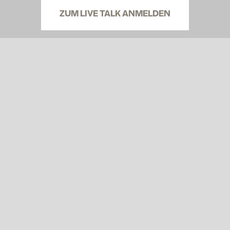
ZUM LIVE TALK ANMELDEN
60H AUSBILDUNG
60H MODERN REFORMER AUSBILDUNG
Intensives, praxisorientiertes Training
Erfahrene Dozent:innen und fundierte Methodik
Vielfältige Formate von klassisch bis modern
MEHR ERFAHREN