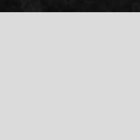
500 € DISCOUNT
230H
BW SPECIAL 1
GRUNDAUSBILDUNG
CODE: BLACKWEEKEND230
MEHR ERFAHREN
CODE EINLÖSEN